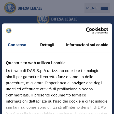
MENU
Persona
DAS per Te
Cerca agenzia
Azienda
Consenso
Dettagli
Informazioni sui cookie
DAS in Movimento
DAS Tutela Associazioni
Novità
Professionista
Questo sito web utilizza i cookie
DAS Tutela Aziende
Persona
I siti web di DAS S.p.A utilizzano cookie e tecnologie
DAS Impresa Edile
DAS Professionista
simili per garantire il corretto funzionamento delle
DAS per Te
Cerca Agenzia
Azienda
DAS Tutela Manager P. Giuridica
DAS Professione Sanitaria
procedure, migliorare l’esperienza di navigazione degli
DAS in Movimento
utenti ed effettuare attività di profilazione a scopo
DAS Tutela Aziende
DAS in Condominio
DAS Tutela Manager P. Fisica
Professionista
commerciale. Il presente documento fornisce
DAS Impresa Edile
DAS Circolazione Business
informazioni dettagliate sull’uso dei cookie e di tecnologie
DAS Tutela Manager P. Giuridica
DAS Professionista
Perchè scegliere DAS
DAS in Condominio
similari, su come sono utilizzati all’interno dei siti di DAS
La nostra famiglia, la nostra casa, la nostra intimità.
DAS Professione Sanitaria
DAS Ritiro Patente Business
DAS Circolazione Business
Una serie di prodotti dedicati all’assicurazione
S.p.A e sulla loro modalità di gestione. L’utilizzo di cookie
DAS Tutela Manager P. Fisica