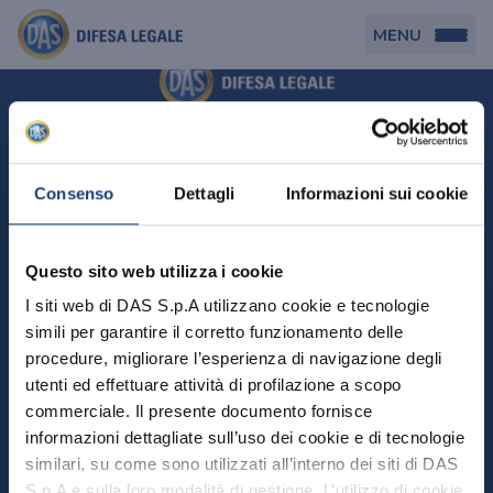
MENU
Persona
DAS per Te
Cerca agenzia
Azienda
Consenso
Dettagli
Informazioni sui cookie
DAS in Movimento
DAS Tutela Associazioni
Novità
Professionista
Questo sito web utilizza i cookie
DAS Tutela Aziende
Persona
I siti web di DAS S.p.A utilizzano cookie e tecnologie
DAS Impresa Edile
DAS Professionista
simili per garantire il corretto funzionamento delle
DAS per Te
Cerca Agenzia
Azienda
DAS Tutela Manager P. Giuridica
DAS Professione Sanitaria
procedure, migliorare l’esperienza di navigazione degli
DAS in Movimento
utenti ed effettuare attività di profilazione a scopo
DAS Tutela Aziende
DAS in Condominio
DAS Tutela Manager P. Fisica
Professionista
commerciale. Il presente documento fornisce
DAS Impresa Edile
DAS Circolazione Business
informazioni dettagliate sull’uso dei cookie e di tecnologie
DAS Tutela Manager P. Giuridica
DAS Professionista
Perchè scegliere DAS
DAS in Condominio
similari, su come sono utilizzati all’interno dei siti di DAS
La nostra famiglia, la nostra casa, la nostra intimità.
DAS Professione Sanitaria
DAS Ritiro Patente Business
DAS Circolazione Business
Una serie di prodotti dedicati all’assicurazione
S.p.A e sulla loro modalità di gestione. L’utilizzo di cookie
DAS Tutela Manager P. Fisica