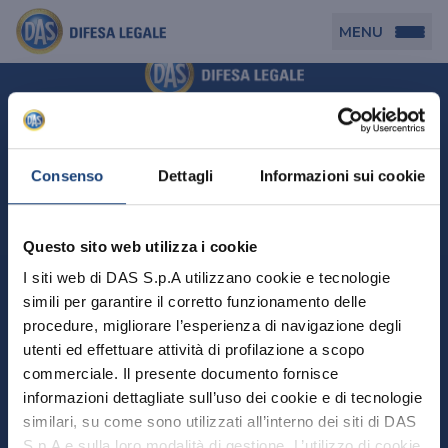
MENU
Persona
DAS per Te
Cerca agenzia
Azienda
Consenso
Dettagli
Informazioni sui cookie
DAS in Movimento
DAS Tutela Associazioni
Novità
Professionista
Questo sito web utilizza i cookie
DAS Tutela Aziende
Persona
I siti web di DAS S.p.A utilizzano cookie e tecnologie
DAS Impresa Edile
DAS Professionista
simili per garantire il corretto funzionamento delle
DAS per Te
Cerca Agenzia
Azienda
DAS Tutela Manager P. Giuridica
DAS Professione Sanitaria
procedure, migliorare l’esperienza di navigazione degli
DAS in Movimento
utenti ed effettuare attività di profilazione a scopo
DAS Tutela Aziende
DAS in Condominio
DAS Tutela Manager P. Fisica
Professionista
commerciale. Il presente documento fornisce
DAS Impresa Edile
DAS Circolazione Business
informazioni dettagliate sull’uso dei cookie e di tecnologie
DAS Tutela Manager P. Giuridica
DAS Professionista
Perchè scegliere DAS
DAS in Condominio
similari, su come sono utilizzati all’interno dei siti di DAS
La nostra famiglia, la nostra casa, la nostra intimità.
DAS Professione Sanitaria
DAS Ritiro Patente Business
DAS Circolazione Business
Una serie di prodotti dedicati all’assicurazione
S.p.A e sulla loro modalità di gestione. L’utilizzo di cookie
DAS Tutela Manager P. Fisica