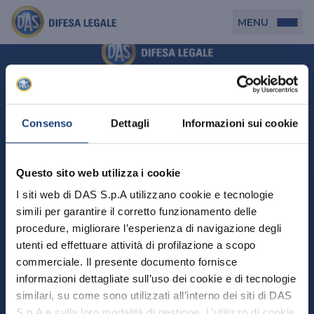
MENU
Persona
DAS per Te
Cerca agenzia
Azienda
Consenso
Dettagli
Informazioni sui cookie
DAS in Movimento
DAS Tutela Associazioni
Novità
Professionista
Questo sito web utilizza i cookie
DAS Tutela Aziende
Persona
I siti web di DAS S.p.A utilizzano cookie e tecnologie
DAS Impresa Edile
DAS Professionista
simili per garantire il corretto funzionamento delle
DAS per Te
Cerca Agenzia
Azienda
DAS Tutela Manager P. Giuridica
DAS Professione Sanitaria
procedure, migliorare l’esperienza di navigazione degli
DAS in Movimento
utenti ed effettuare attività di profilazione a scopo
DAS Tutela Aziende
DAS in Condominio
DAS Tutela Manager P. Fisica
Professionista
commerciale. Il presente documento fornisce
DAS Impresa Edile
DAS Circolazione Business
informazioni dettagliate sull’uso dei cookie e di tecnologie
DAS Tutela Manager P. Giuridica
DAS Professionista
Perchè scegliere DAS
DAS in Condominio
similari, su come sono utilizzati all’interno dei siti di DAS
La nostra famiglia, la nostra casa, la nostra intimità.
DAS Professione Sanitaria
DAS Ritiro Patente Business
DAS Circolazione Business
Una serie di prodotti dedicati all’assicurazione
S.p.A e sulla loro modalità di gestione. L’utilizzo di cookie
DAS Tutela Manager P. Fisica