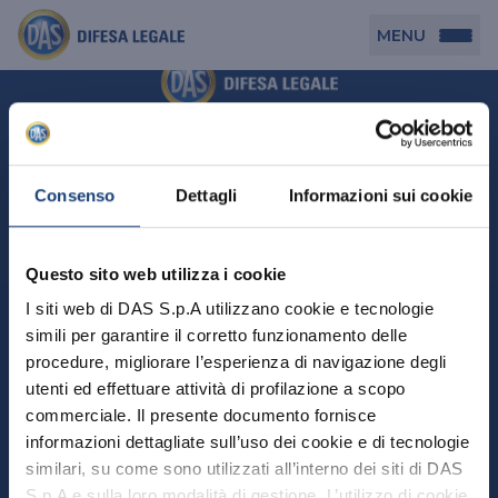
MENU
Persona
DAS per Te
Cerca agenzia
Azienda
Consenso
Dettagli
Informazioni sui cookie
DAS in Movimento
DAS Tutela Associazioni
Novità
Professionista
Questo sito web utilizza i cookie
DAS Tutela Aziende
Persona
I siti web di DAS S.p.A utilizzano cookie e tecnologie
DAS Impresa Edile
DAS Professionista
simili per garantire il corretto funzionamento delle
DAS per Te
Cerca Agenzia
Azienda
DAS Tutela Manager P. Giuridica
DAS Professione Sanitaria
procedure, migliorare l’esperienza di navigazione degli
DAS in Movimento
utenti ed effettuare attività di profilazione a scopo
DAS Tutela Aziende
DAS in Condominio
DAS Tutela Manager P. Fisica
Professionista
commerciale. Il presente documento fornisce
DAS Impresa Edile
DAS Circolazione Business
informazioni dettagliate sull’uso dei cookie e di tecnologie
DAS Tutela Manager P. Giuridica
DAS Professionista
Perchè scegliere DAS
DAS in Condominio
similari, su come sono utilizzati all’interno dei siti di DAS
La nostra famiglia, la nostra casa, la nostra intimità.
DAS Professione Sanitaria
DAS Ritiro Patente Business
DAS Circolazione Business
Una serie di prodotti dedicati all’assicurazione
S.p.A e sulla loro modalità di gestione. L’utilizzo di cookie
DAS Tutela Manager P. Fisica