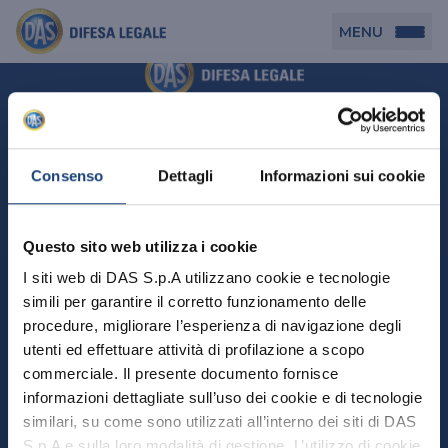
MENU
Persona
DAS per Te
Cerca agenzia
Azienda
Consenso
Dettagli
Informazioni sui cookie
DAS in Movimento
DAS Tutela Associazioni
Novità
Professionista
Questo sito web utilizza i cookie
DAS Tutela Aziende
Persona
I siti web di DAS S.p.A utilizzano cookie e tecnologie
DAS Impresa Edile
DAS Professionista
simili per garantire il corretto funzionamento delle
DAS per Te
Cerca Agenzia
Azienda
DAS Tutela Manager P. Giuridica
DAS Professione Sanitaria
procedure, migliorare l’esperienza di navigazione degli
DAS in Movimento
utenti ed effettuare attività di profilazione a scopo
DAS Tutela Aziende
DAS in Condominio
DAS Tutela Manager P. Fisica
Professionista
commerciale. Il presente documento fornisce
DAS Impresa Edile
DAS Circolazione Business
informazioni dettagliate sull’uso dei cookie e di tecnologie
DAS Tutela Manager P. Giuridica
DAS Professionista
Perchè scegliere DAS
DAS in Condominio
similari, su come sono utilizzati all’interno dei siti di DAS
La nostra famiglia, la nostra casa, la nostra intimità.
DAS Professione Sanitaria
DAS Ritiro Patente Business
DAS Circolazione Business
Una serie di prodotti dedicati all’assicurazione
S.p.A e sulla loro modalità di gestione. L’utilizzo di cookie
DAS Tutela Manager P. Fisica