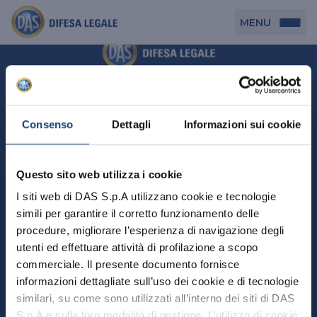
MENU
Persona
DAS per Te
Cerca agenzia
Azienda
Consenso
Dettagli
Informazioni sui cookie
DAS in Movimento
DAS Tutela Associazioni
Novità
Professionista
Questo sito web utilizza i cookie
DAS Tutela Aziende
Persona
I siti web di DAS S.p.A utilizzano cookie e tecnologie
DAS Impresa Edile
DAS Professionista
simili per garantire il corretto funzionamento delle
DAS per Te
Cerca Agenzia
Azienda
DAS Tutela Manager P. Giuridica
DAS Professione Sanitaria
procedure, migliorare l’esperienza di navigazione degli
DAS in Movimento
utenti ed effettuare attività di profilazione a scopo
DAS Tutela Aziende
DAS in Condominio
DAS Tutela Manager P. Fisica
Professionista
commerciale. Il presente documento fornisce
DAS Impresa Edile
DAS Circolazione Business
informazioni dettagliate sull’uso dei cookie e di tecnologie
DAS Tutela Manager P. Giuridica
DAS Professionista
Perchè scegliere DAS
DAS in Condominio
similari, su come sono utilizzati all’interno dei siti di DAS
La nostra famiglia, la nostra casa, la nostra intimità.
DAS Professione Sanitaria
DAS Ritiro Patente Business
DAS Circolazione Business
Una serie di prodotti dedicati all’assicurazione
S.p.A e sulla loro modalità di gestione. L’utilizzo di cookie
DAS Tutela Manager P. Fisica