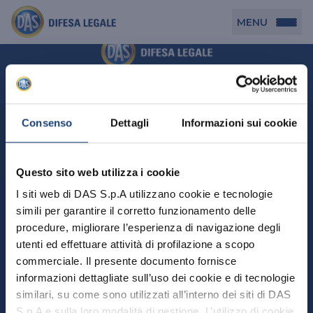
MENU
Persona
DAS per Te
Cerca agenzia
Azienda
Consenso
Dettagli
Informazioni sui cookie
DAS in Movimento
DAS Tutela Associazioni
Novità
Professionista
Questo sito web utilizza i cookie
DAS Tutela Aziende
Persona
I siti web di DAS S.p.A utilizzano cookie e tecnologie
DAS Impresa Edile
DAS Professionista
simili per garantire il corretto funzionamento delle
DAS per Te
Cerca Agenzia
Azienda
DAS Tutela Manager P. Giuridica
DAS Professione Sanitaria
procedure, migliorare l’esperienza di navigazione degli
DAS in Movimento
utenti ed effettuare attività di profilazione a scopo
DAS Tutela Aziende
DAS in Condominio
DAS Tutela Manager P. Fisica
Professionista
commerciale. Il presente documento fornisce
DAS Impresa Edile
DAS Circolazione Business
informazioni dettagliate sull’uso dei cookie e di tecnologie
DAS Tutela Manager P. Giuridica
DAS Professionista
Perchè scegliere DAS
DAS in Condominio
similari, su come sono utilizzati all’interno dei siti di DAS
La nostra famiglia, la nostra casa, la nostra intimità.
DAS Professione Sanitaria
DAS Ritiro Patente Business
DAS Circolazione Business
Una serie di prodotti dedicati all’assicurazione
S.p.A e sulla loro modalità di gestione. L’utilizzo di cookie
DAS Tutela Manager P. Fisica