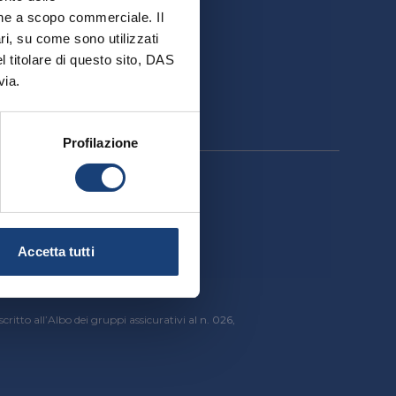
ativa
ione a scopo commerciale. Il
ri, su come sono utilizzati
el titolare di questo sito, DAS
via.
Profilazione
cessibilità
Accetta tutti
critto all’Albo dei gruppi assicurativi al n. 026,