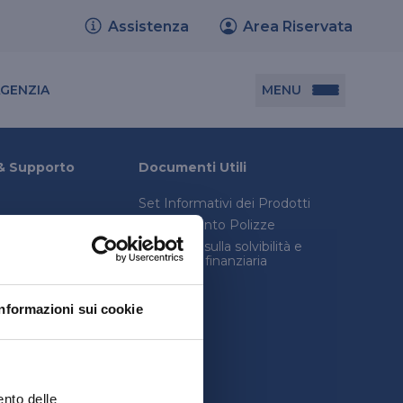
Assistenza
Area Riservata
Cerca agenzia
MENU
AGENZIA
Documenti utili
& Supporto
Documenti Utili
Set Informativi dei Prodotti
Set informativi dei prodotti
Trasferimento Polizze
Trasferimento polizze
onica avanzata
Relazione sulla solvibilità e
condizioni finanziaria
consulenza legale
Relazione sulla solvibilità e condizione
inistro
finanziaria
Informazioni sui cookie
quenti
ento delle