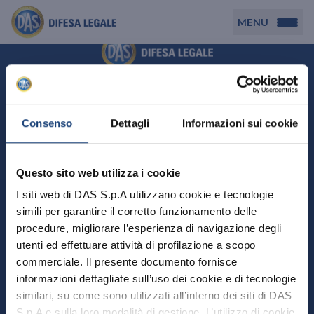
MENU
Persona
DAS per Te
Cerca agenzia
Azienda
Consenso
Dettagli
Informazioni sui cookie
DAS in Movimento
DAS Tutela Associazioni
Novità
Professionista
Questo sito web utilizza i cookie
DAS Tutela Aziende
Persona
I siti web di DAS S.p.A utilizzano cookie e tecnologie
DAS Impresa Edile
DAS Professionista
simili per garantire il corretto funzionamento delle
DAS per Te
Cerca Agenzia
Azienda
DAS Tutela Manager P. Giuridica
DAS Professione Sanitaria
procedure, migliorare l’esperienza di navigazione degli
DAS in Movimento
utenti ed effettuare attività di profilazione a scopo
DAS Tutela Aziende
DAS in Condominio
DAS Tutela Manager P. Fisica
Professionista
commerciale. Il presente documento fornisce
DAS Impresa Edile
DAS Circolazione Business
informazioni dettagliate sull’uso dei cookie e di tecnologie
DAS Tutela Manager P. Giuridica
DAS Professionista
Perchè scegliere DAS
DAS in Condominio
similari, su come sono utilizzati all’interno dei siti di DAS
La nostra famiglia, la nostra casa, la nostra intimità.
DAS Professione Sanitaria
DAS Ritiro Patente Business
DAS Circolazione Business
Una serie di prodotti dedicati all’assicurazione
S.p.A e sulla loro modalità di gestione. L’utilizzo di cookie
DAS Tutela Manager P. Fisica