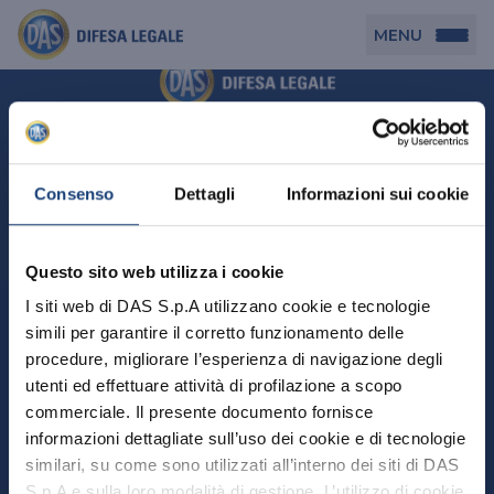
MENU
Persona
DAS per Te
Cerca agenzia
Azienda
Consenso
Dettagli
Informazioni sui cookie
DAS in Movimento
DAS Tutela Associazioni
Novità
Professionista
Questo sito web utilizza i cookie
DAS Tutela Aziende
Persona
I siti web di DAS S.p.A utilizzano cookie e tecnologie
DAS Impresa Edile
DAS Professionista
simili per garantire il corretto funzionamento delle
DAS per Te
Cerca Agenzia
Azienda
DAS Tutela Manager P. Giuridica
DAS Professione Sanitaria
procedure, migliorare l’esperienza di navigazione degli
DAS in Movimento
utenti ed effettuare attività di profilazione a scopo
DAS Tutela Aziende
DAS in Condominio
DAS Tutela Manager P. Fisica
Professionista
commerciale. Il presente documento fornisce
DAS Impresa Edile
DAS Circolazione Business
informazioni dettagliate sull’uso dei cookie e di tecnologie
DAS Tutela Manager P. Giuridica
DAS Professionista
Perchè scegliere DAS
DAS in Condominio
similari, su come sono utilizzati all’interno dei siti di DAS
La nostra famiglia, la nostra casa, la nostra intimità.
DAS Professione Sanitaria
DAS Ritiro Patente Business
DAS Circolazione Business
Una serie di prodotti dedicati all’assicurazione
S.p.A e sulla loro modalità di gestione. L’utilizzo di cookie
DAS Tutela Manager P. Fisica