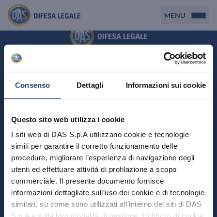
MENU
Persona
DAS per Te
Cerca agenzia
Azienda
Consenso
Dettagli
Informazioni sui cookie
DAS in Movimento
DAS Tutela Associazioni
Novità
Professionista
Questo sito web utilizza i cookie
DAS Tutela Aziende
Persona
I siti web di DAS S.p.A utilizzano cookie e tecnologie
DAS Impresa Edile
DAS Professionista
simili per garantire il corretto funzionamento delle
DAS per Te
Cerca Agenzia
Azienda
DAS Tutela Manager P. Giuridica
DAS Professione Sanitaria
procedure, migliorare l’esperienza di navigazione degli
DAS in Movimento
utenti ed effettuare attività di profilazione a scopo
DAS Tutela Aziende
DAS in Condominio
DAS Tutela Manager P. Fisica
Professionista
commerciale. Il presente documento fornisce
DAS Impresa Edile
DAS Circolazione Business
informazioni dettagliate sull’uso dei cookie e di tecnologie
DAS Tutela Manager P. Giuridica
DAS Professionista
Perchè scegliere DAS
DAS in Condominio
similari, su come sono utilizzati all’interno dei siti di DAS
La nostra famiglia, la nostra casa, la nostra intimità.
DAS Professione Sanitaria
DAS Ritiro Patente Business
DAS Circolazione Business
Una serie di prodotti dedicati all’assicurazione
S.p.A e sulla loro modalità di gestione. L’utilizzo di cookie
DAS Tutela Manager P. Fisica