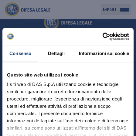
MENU
Persona
DAS per Te
Cerca agenzia
Azienda
Consenso
Dettagli
Informazioni sui cookie
DAS in Movimento
DAS Tutela Associazioni
Novità
Professionista
Questo sito web utilizza i cookie
DAS Tutela Aziende
Persona
I siti web di DAS S.p.A utilizzano cookie e tecnologie
DAS Impresa Edile
DAS Professionista
simili per garantire il corretto funzionamento delle
DAS per Te
Cerca Agenzia
Azienda
DAS Tutela Manager P. Giuridica
DAS Professione Sanitaria
procedure, migliorare l’esperienza di navigazione degli
DAS in Movimento
utenti ed effettuare attività di profilazione a scopo
DAS Tutela Aziende
DAS in Condominio
DAS Tutela Manager P. Fisica
Professionista
commerciale. Il presente documento fornisce
DAS Impresa Edile
DAS Circolazione Business
informazioni dettagliate sull’uso dei cookie e di tecnologie
DAS Tutela Manager P. Giuridica
DAS Professionista
Perchè scegliere DAS
DAS in Condominio
similari, su come sono utilizzati all’interno dei siti di DAS
La nostra famiglia, la nostra casa, la nostra intimità.
DAS Professione Sanitaria
DAS Ritiro Patente Business
DAS Circolazione Business
Una serie di prodotti dedicati all’assicurazione
S.p.A e sulla loro modalità di gestione. L’utilizzo di cookie
DAS Tutela Manager P. Fisica