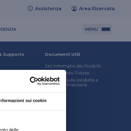
Assistenza
Area Riservata
Cerca agenzia
MENU
AGENZIA
Documenti utili
& Supporto
Documenti Utili
Set Informativi dei Prodotti
Set informativi dei prodotti
Trasferimento Polizze
Trasferimento polizze
onica avanzata
Relazione sulla solvibilità e
condizioni finanziaria
consulenza legale
Relazione sulla solvibilità e condizione
inistro
finanziaria
Informazioni sui cookie
quenti
ento delle