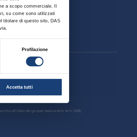
ativa
ione a scopo commerciale. Il
ri, su come sono utilizzati
el titolare di questo sito, DAS
via.
Profilazione
cessibilità
Accetta tutti
critto all’Albo dei gruppi assicurativi al n. 026,