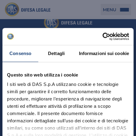
MENU
Persona
DAS per Te
Cerca agenzia
Azienda
Consenso
Dettagli
Informazioni sui cookie
DAS in Movimento
DAS Tutela Associazioni
Novità
Professionista
Questo sito web utilizza i cookie
DAS Tutela Aziende
Persona
I siti web di DAS S.p.A utilizzano cookie e tecnologie
DAS Impresa Edile
DAS Professionista
simili per garantire il corretto funzionamento delle
DAS per Te
Cerca Agenzia
Azienda
DAS Tutela Manager P. Giuridica
DAS Professione Sanitaria
procedure, migliorare l’esperienza di navigazione degli
DAS in Movimento
utenti ed effettuare attività di profilazione a scopo
DAS Tutela Aziende
DAS in Condominio
DAS Tutela Manager P. Fisica
Professionista
commerciale. Il presente documento fornisce
DAS Impresa Edile
DAS Circolazione Business
informazioni dettagliate sull’uso dei cookie e di tecnologie
DAS Tutela Manager P. Giuridica
DAS Professionista
Perchè scegliere DAS
DAS in Condominio
similari, su come sono utilizzati all’interno dei siti di DAS
La nostra famiglia, la nostra casa, la nostra intimità.
DAS Professione Sanitaria
DAS Ritiro Patente Business
DAS Circolazione Business
Una serie di prodotti dedicati all’assicurazione
S.p.A e sulla loro modalità di gestione. L’utilizzo di cookie
DAS Tutela Manager P. Fisica