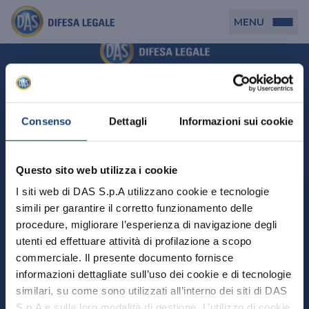
MENU
Persona
DAS per Te
Cerca agenzia
Azienda
Consenso
Dettagli
Informazioni sui cookie
DAS in Movimento
DAS Tutela Associazioni
Novità
Professionista
Questo sito web utilizza i cookie
DAS Tutela Aziende
Persona
I siti web di DAS S.p.A utilizzano cookie e tecnologie
DAS Impresa Edile
DAS Professionista
simili per garantire il corretto funzionamento delle
DAS per Te
Cerca Agenzia
Azienda
DAS Tutela Manager P. Giuridica
DAS Professione Sanitaria
procedure, migliorare l’esperienza di navigazione degli
DAS in Movimento
utenti ed effettuare attività di profilazione a scopo
DAS Tutela Aziende
DAS in Condominio
DAS Tutela Manager P. Fisica
Professionista
commerciale. Il presente documento fornisce
DAS Impresa Edile
DAS Circolazione Business
informazioni dettagliate sull’uso dei cookie e di tecnologie
DAS Tutela Manager P. Giuridica
DAS Professionista
Perchè scegliere DAS
DAS in Condominio
similari, su come sono utilizzati all’interno dei siti di DAS
La nostra famiglia, la nostra casa, la nostra intimità.
DAS Professione Sanitaria
DAS Ritiro Patente Business
DAS Circolazione Business
Una serie di prodotti dedicati all’assicurazione
S.p.A e sulla loro modalità di gestione. L’utilizzo di cookie
DAS Tutela Manager P. Fisica