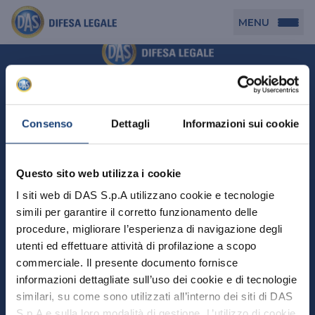
MENU
Persona
DAS per Te
Cerca agenzia
Azienda
Consenso
Dettagli
Informazioni sui cookie
DAS in Movimento
DAS Tutela Associazioni
Novità
Professionista
Questo sito web utilizza i cookie
DAS Tutela Aziende
Persona
I siti web di DAS S.p.A utilizzano cookie e tecnologie
DAS Impresa Edile
DAS Professionista
simili per garantire il corretto funzionamento delle
DAS per Te
Cerca Agenzia
Azienda
DAS Tutela Manager P. Giuridica
DAS Professione Sanitaria
procedure, migliorare l’esperienza di navigazione degli
DAS in Movimento
utenti ed effettuare attività di profilazione a scopo
DAS Tutela Aziende
DAS in Condominio
DAS Tutela Manager P. Fisica
Professionista
commerciale. Il presente documento fornisce
DAS Impresa Edile
DAS Circolazione Business
informazioni dettagliate sull’uso dei cookie e di tecnologie
DAS Tutela Manager P. Giuridica
DAS Professionista
Perchè scegliere DAS
DAS in Condominio
similari, su come sono utilizzati all’interno dei siti di DAS
La nostra famiglia, la nostra casa, la nostra intimità.
DAS Professione Sanitaria
DAS Ritiro Patente Business
DAS Circolazione Business
Una serie di prodotti dedicati all’assicurazione
S.p.A e sulla loro modalità di gestione. L’utilizzo di cookie
DAS Tutela Manager P. Fisica