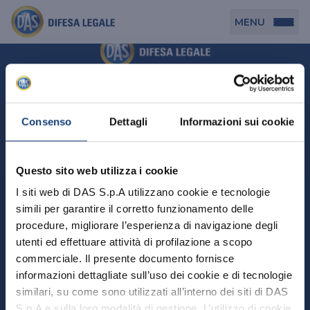
MENU
Persona
DAS per Te
Cerca agenzia
Azienda
Consenso
Dettagli
Informazioni sui cookie
DAS in Movimento
DAS Tutela Associazioni
Novità
Professionista
Questo sito web utilizza i cookie
DAS Tutela Aziende
Persona
I siti web di DAS S.p.A utilizzano cookie e tecnologie
DAS Impresa Edile
DAS Professionista
simili per garantire il corretto funzionamento delle
DAS per Te
Cerca Agenzia
Azienda
DAS Tutela Manager P. Giuridica
DAS Professione Sanitaria
procedure, migliorare l’esperienza di navigazione degli
DAS in Movimento
utenti ed effettuare attività di profilazione a scopo
DAS Tutela Aziende
DAS in Condominio
DAS Tutela Manager P. Fisica
Professionista
commerciale. Il presente documento fornisce
DAS Impresa Edile
DAS Circolazione Business
informazioni dettagliate sull’uso dei cookie e di tecnologie
DAS Tutela Manager P. Giuridica
DAS Professionista
Perchè scegliere DAS
DAS in Condominio
similari, su come sono utilizzati all’interno dei siti di DAS
La nostra famiglia, la nostra casa, la nostra intimità.
DAS Professione Sanitaria
DAS Ritiro Patente Business
DAS Circolazione Business
Una serie di prodotti dedicati all’assicurazione
S.p.A e sulla loro modalità di gestione. L’utilizzo di cookie
DAS Tutela Manager P. Fisica