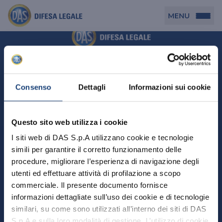
MENU
Persona
DAS per Te
Cerca agenzia
Azienda
Consenso
Dettagli
Informazioni sui cookie
DAS in Movimento
DAS Tutela Associazioni
Novità
Professionista
Questo sito web utilizza i cookie
DAS Tutela Aziende
Persona
I siti web di DAS S.p.A utilizzano cookie e tecnologie
DAS Impresa Edile
DAS Professionista
simili per garantire il corretto funzionamento delle
DAS per Te
Cerca Agenzia
Azienda
DAS Tutela Manager P. Giuridica
DAS Professione Sanitaria
procedure, migliorare l’esperienza di navigazione degli
DAS in Movimento
utenti ed effettuare attività di profilazione a scopo
DAS Tutela Aziende
DAS in Condominio
DAS Tutela Manager P. Fisica
Professionista
commerciale. Il presente documento fornisce
DAS Impresa Edile
DAS Circolazione Business
informazioni dettagliate sull’uso dei cookie e di tecnologie
DAS Tutela Manager P. Giuridica
DAS Professionista
Perchè scegliere DAS
DAS in Condominio
similari, su come sono utilizzati all’interno dei siti di DAS
La nostra famiglia, la nostra casa, la nostra intimità.
DAS Professione Sanitaria
DAS Ritiro Patente Business
DAS Circolazione Business
Una serie di prodotti dedicati all’assicurazione
S.p.A e sulla loro modalità di gestione. L’utilizzo di cookie
DAS Tutela Manager P. Fisica