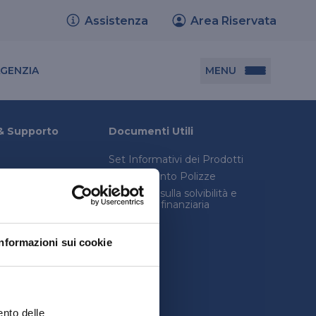
Assistenza
Area Riservata
Cerca agenzia
MENU
AGENZIA
Documenti utili
& Supporto
Documenti Utili
Set Informativi dei Prodotti
Set informativi dei prodotti
Trasferimento Polizze
Trasferimento polizze
onica avanzata
Relazione sulla solvibilità e
condizioni finanziaria
consulenza legale
Relazione sulla solvibilità e condizione
inistro
finanziaria
Informazioni sui cookie
quenti
ento delle