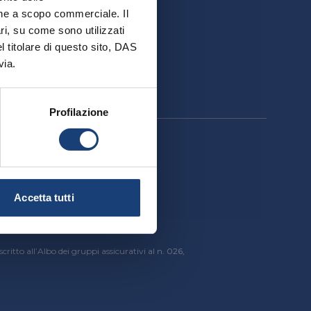
ativa
ione a scopo commerciale. Il
ri, su come sono utilizzati
el titolare di questo sito, DAS
via.
Profilazione
cessibilità
Accetta tutti
critto all’Albo dei gruppi assicurativi al n. 026,