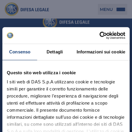
MENU
Persona
DAS per Te
Cerca agenzia
Azienda
Consenso
Dettagli
Informazioni sui cookie
DAS in Movimento
DAS Tutela Associazioni
Novità
Professionista
Questo sito web utilizza i cookie
DAS Tutela Aziende
Persona
I siti web di DAS S.p.A utilizzano cookie e tecnologie
DAS Impresa Edile
DAS Professionista
simili per garantire il corretto funzionamento delle
DAS per Te
Cerca Agenzia
Azienda
DAS Tutela Manager P. Giuridica
DAS Professione Sanitaria
procedure, migliorare l’esperienza di navigazione degli
DAS in Movimento
utenti ed effettuare attività di profilazione a scopo
DAS Tutela Aziende
DAS in Condominio
DAS Tutela Manager P. Fisica
Professionista
commerciale. Il presente documento fornisce
DAS Impresa Edile
DAS Circolazione Business
informazioni dettagliate sull’uso dei cookie e di tecnologie
DAS Tutela Manager P. Giuridica
DAS Professionista
Perchè scegliere DAS
DAS in Condominio
similari, su come sono utilizzati all’interno dei siti di DAS
La nostra famiglia, la nostra casa, la nostra intimità.
DAS Professione Sanitaria
DAS Ritiro Patente Business
DAS Circolazione Business
Una serie di prodotti dedicati all’assicurazione
S.p.A e sulla loro modalità di gestione. L’utilizzo di cookie
DAS Tutela Manager P. Fisica