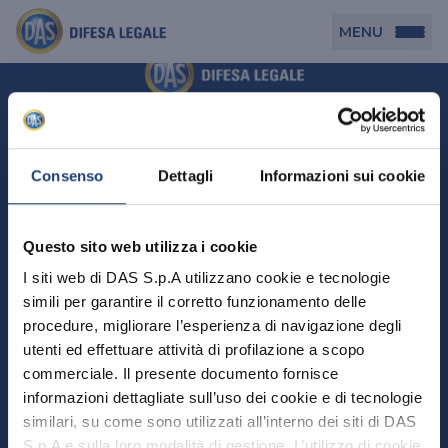
MENU
Persona
DAS per Te
Cerca agenzia
Azienda
Consenso
Dettagli
Informazioni sui cookie
DAS in Movimento
DAS Tutela Associazioni
Novità
Professionista
Questo sito web utilizza i cookie
DAS Tutela Aziende
Persona
I siti web di DAS S.p.A utilizzano cookie e tecnologie
DAS Impresa Edile
DAS Professionista
simili per garantire il corretto funzionamento delle
DAS per Te
Cerca Agenzia
Azienda
DAS Tutela Manager P. Giuridica
DAS Professione Sanitaria
procedure, migliorare l’esperienza di navigazione degli
DAS in Movimento
utenti ed effettuare attività di profilazione a scopo
DAS Tutela Aziende
DAS in Condominio
DAS Tutela Manager P. Fisica
Professionista
commerciale. Il presente documento fornisce
DAS Impresa Edile
DAS Circolazione Business
informazioni dettagliate sull’uso dei cookie e di tecnologie
DAS Tutela Manager P. Giuridica
DAS Professionista
Perchè scegliere DAS
DAS in Condominio
similari, su come sono utilizzati all’interno dei siti di DAS
La nostra famiglia, la nostra casa, la nostra intimità.
DAS Professione Sanitaria
DAS Ritiro Patente Business
DAS Circolazione Business
Una serie di prodotti dedicati all’assicurazione
S.p.A e sulla loro modalità di gestione. L’utilizzo di cookie
DAS Tutela Manager P. Fisica