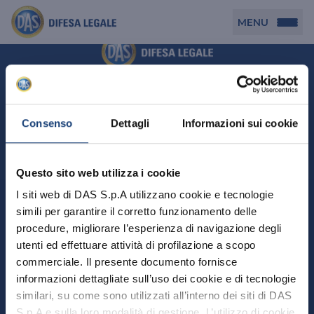
MENU
Persona
DAS per Te
Cerca agenzia
Azienda
Consenso
Dettagli
Informazioni sui cookie
DAS in Movimento
DAS Tutela Associazioni
Novità
Professionista
Questo sito web utilizza i cookie
DAS Tutela Aziende
Persona
I siti web di DAS S.p.A utilizzano cookie e tecnologie
DAS Impresa Edile
DAS Professionista
simili per garantire il corretto funzionamento delle
DAS per Te
Cerca Agenzia
Azienda
DAS Tutela Manager P. Giuridica
DAS Professione Sanitaria
procedure, migliorare l’esperienza di navigazione degli
DAS in Movimento
utenti ed effettuare attività di profilazione a scopo
DAS Tutela Aziende
DAS in Condominio
DAS Tutela Manager P. Fisica
Professionista
commerciale. Il presente documento fornisce
DAS Impresa Edile
DAS Circolazione Business
informazioni dettagliate sull’uso dei cookie e di tecnologie
DAS Tutela Manager P. Giuridica
DAS Professionista
Perchè scegliere DAS
DAS in Condominio
similari, su come sono utilizzati all’interno dei siti di DAS
La nostra famiglia, la nostra casa, la nostra intimità.
DAS Professione Sanitaria
DAS Ritiro Patente Business
DAS Circolazione Business
Una serie di prodotti dedicati all’assicurazione
S.p.A e sulla loro modalità di gestione. L’utilizzo di cookie
DAS Tutela Manager P. Fisica