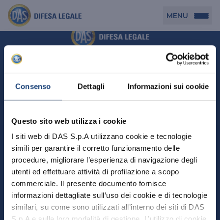
MENU
Persona
DAS per Te
Cerca agenzia
Azienda
Consenso
Dettagli
Informazioni sui cookie
DAS in Movimento
DAS Tutela Associazioni
Novità
Professionista
Questo sito web utilizza i cookie
DAS Tutela Aziende
Persona
I siti web di DAS S.p.A utilizzano cookie e tecnologie
DAS Impresa Edile
DAS Professionista
simili per garantire il corretto funzionamento delle
DAS per Te
Cerca Agenzia
Azienda
DAS Tutela Manager P. Giuridica
DAS Professione Sanitaria
procedure, migliorare l’esperienza di navigazione degli
DAS in Movimento
utenti ed effettuare attività di profilazione a scopo
DAS Tutela Aziende
DAS in Condominio
DAS Tutela Manager P. Fisica
Professionista
commerciale. Il presente documento fornisce
DAS Impresa Edile
DAS Circolazione Business
informazioni dettagliate sull’uso dei cookie e di tecnologie
DAS Tutela Manager P. Giuridica
DAS Professionista
Perchè scegliere DAS
DAS in Condominio
similari, su come sono utilizzati all’interno dei siti di DAS
La nostra famiglia, la nostra casa, la nostra intimità.
DAS Professione Sanitaria
DAS Ritiro Patente Business
DAS Circolazione Business
Una serie di prodotti dedicati all’assicurazione
S.p.A e sulla loro modalità di gestione. L’utilizzo di cookie
DAS Tutela Manager P. Fisica