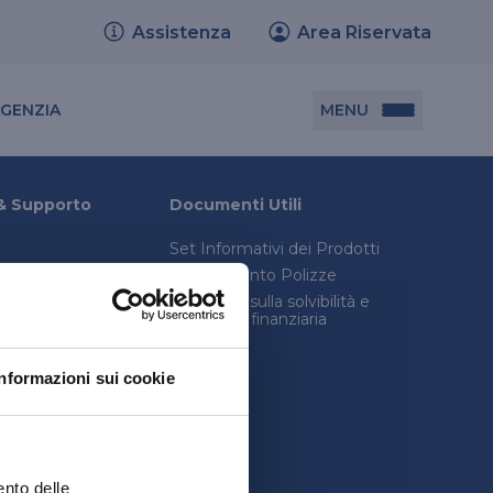
Assistenza
Area Riservata
Cerca agenzia
MENU
AGENZIA
Documenti utili
& Supporto
Documenti Utili
Set Informativi dei Prodotti
Set informativi dei prodotti
Trasferimento Polizze
Trasferimento polizze
onica avanzata
Relazione sulla solvibilità e
condizioni finanziaria
consulenza legale
Relazione sulla solvibilità e condizione
inistro
finanziaria
Informazioni sui cookie
quenti
ento delle