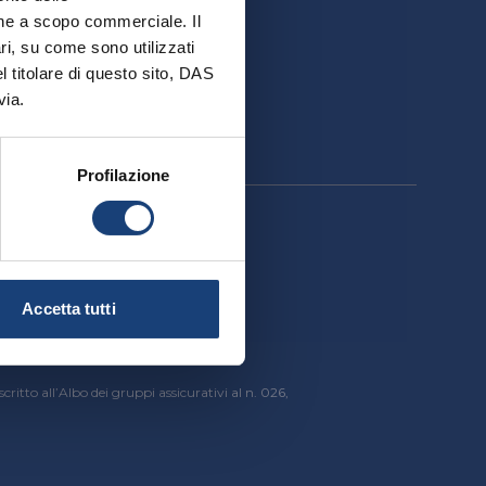
ativa
ione a scopo commerciale. Il
ri, su come sono utilizzati
el titolare di questo sito, DAS
via.
Profilazione
cessibilità
Accetta tutti
critto all’Albo dei gruppi assicurativi al n. 026,