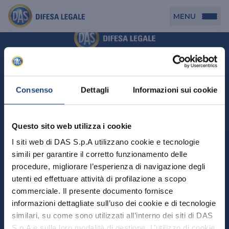
MENU
Persona
DAS per Te
Cerca agenzia
Azienda
Consenso
Dettagli
Informazioni sui cookie
DAS in Movimento
DAS Tutela Associazioni
Novità
Professionista
Questo sito web utilizza i cookie
DAS Tutela Aziende
Persona
I siti web di DAS S.p.A utilizzano cookie e tecnologie
DAS Impresa Edile
DAS Professionista
simili per garantire il corretto funzionamento delle
DAS per Te
Cerca Agenzia
Azienda
DAS Tutela Manager P. Giuridica
DAS Professione Sanitaria
procedure, migliorare l’esperienza di navigazione degli
DAS in Movimento
utenti ed effettuare attività di profilazione a scopo
DAS Tutela Aziende
DAS in Condominio
DAS Tutela Manager P. Fisica
Professionista
commerciale. Il presente documento fornisce
DAS Impresa Edile
DAS Circolazione Business
informazioni dettagliate sull’uso dei cookie e di tecnologie
DAS Tutela Manager P. Giuridica
DAS Professionista
Perchè scegliere DAS
DAS in Condominio
similari, su come sono utilizzati all’interno dei siti di DAS
La nostra famiglia, la nostra casa, la nostra intimità.
DAS Professione Sanitaria
DAS Ritiro Patente Business
DAS Circolazione Business
Una serie di prodotti dedicati all’assicurazione
S.p.A e sulla loro modalità di gestione. L’utilizzo di cookie
DAS Tutela Manager P. Fisica