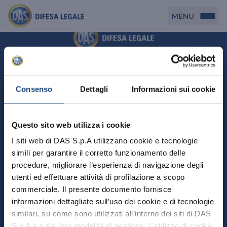
MENU
Persona
DAS per Te
Cerca agenzia
Azienda
Consenso
Dettagli
Informazioni sui cookie
DAS in Movimento
DAS Tutela Associazioni
Novità
Professionista
Questo sito web utilizza i cookie
DAS Tutela Aziende
Persona
I siti web di DAS S.p.A utilizzano cookie e tecnologie
DAS Impresa Edile
DAS Professionista
simili per garantire il corretto funzionamento delle
DAS per Te
Cerca Agenzia
Azienda
DAS Tutela Manager P. Giuridica
DAS Professione Sanitaria
procedure, migliorare l’esperienza di navigazione degli
DAS in Movimento
utenti ed effettuare attività di profilazione a scopo
DAS Tutela Aziende
DAS in Condominio
DAS Tutela Manager P. Fisica
Professionista
commerciale. Il presente documento fornisce
DAS Impresa Edile
DAS Circolazione Business
informazioni dettagliate sull’uso dei cookie e di tecnologie
DAS Tutela Manager P. Giuridica
DAS Professionista
Perchè scegliere DAS
DAS in Condominio
similari, su come sono utilizzati all’interno dei siti di DAS
La nostra famiglia, la nostra casa, la nostra intimità.
DAS Professione Sanitaria
DAS Ritiro Patente Business
DAS Circolazione Business
Una serie di prodotti dedicati all’assicurazione
S.p.A e sulla loro modalità di gestione. L’utilizzo di cookie
DAS Tutela Manager P. Fisica