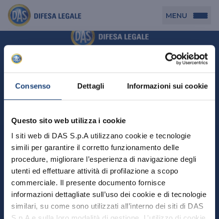
MENU
Persona
DAS per Te
Cerca agenzia
Azienda
Consenso
Dettagli
Informazioni sui cookie
DAS in Movimento
DAS Tutela Associazioni
Novità
Professionista
Questo sito web utilizza i cookie
DAS Tutela Aziende
Persona
I siti web di DAS S.p.A utilizzano cookie e tecnologie
DAS Impresa Edile
DAS Professionista
simili per garantire il corretto funzionamento delle
DAS per Te
Cerca Agenzia
Azienda
DAS Tutela Manager P. Giuridica
DAS Professione Sanitaria
procedure, migliorare l’esperienza di navigazione degli
DAS in Movimento
utenti ed effettuare attività di profilazione a scopo
DAS Tutela Aziende
DAS in Condominio
DAS Tutela Manager P. Fisica
Professionista
commerciale. Il presente documento fornisce
DAS Impresa Edile
DAS Circolazione Business
informazioni dettagliate sull’uso dei cookie e di tecnologie
DAS Tutela Manager P. Giuridica
DAS Professionista
Perchè scegliere DAS
DAS in Condominio
similari, su come sono utilizzati all’interno dei siti di DAS
La nostra famiglia, la nostra casa, la nostra intimità.
DAS Professione Sanitaria
DAS Ritiro Patente Business
DAS Circolazione Business
Una serie di prodotti dedicati all’assicurazione
S.p.A e sulla loro modalità di gestione. L’utilizzo di cookie
DAS Tutela Manager P. Fisica