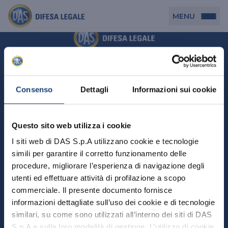
MENU
Persona
DAS per Te
Cerca agenzia
Azienda
Consenso
Dettagli
Informazioni sui cookie
DAS in Movimento
DAS Tutela Associazioni
Novità
Professionista
Questo sito web utilizza i cookie
DAS Tutela Aziende
Persona
I siti web di DAS S.p.A utilizzano cookie e tecnologie
DAS Impresa Edile
DAS Professionista
simili per garantire il corretto funzionamento delle
DAS per Te
Cerca Agenzia
Azienda
DAS Tutela Manager P. Giuridica
DAS Professione Sanitaria
procedure, migliorare l’esperienza di navigazione degli
DAS in Movimento
utenti ed effettuare attività di profilazione a scopo
DAS Tutela Aziende
DAS in Condominio
DAS Tutela Manager P. Fisica
Professionista
commerciale. Il presente documento fornisce
DAS Impresa Edile
DAS Circolazione Business
informazioni dettagliate sull’uso dei cookie e di tecnologie
DAS Tutela Manager P. Giuridica
DAS Professionista
Perchè scegliere DAS
DAS in Condominio
similari, su come sono utilizzati all’interno dei siti di DAS
La nostra famiglia, la nostra casa, la nostra intimità.
DAS Professione Sanitaria
DAS Ritiro Patente Business
DAS Circolazione Business
Una serie di prodotti dedicati all’assicurazione
S.p.A e sulla loro modalità di gestione. L’utilizzo di cookie
DAS Tutela Manager P. Fisica