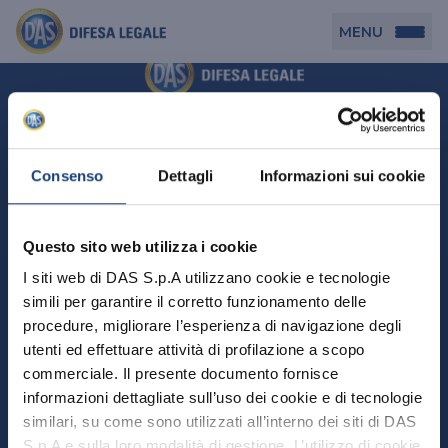
MENU
Persona
DAS per Te
Cerca agenzia
Azienda
Consenso
Dettagli
Informazioni sui cookie
DAS in Movimento
DAS Tutela Associazioni
Novità
Professionista
Questo sito web utilizza i cookie
DAS Tutela Aziende
Persona
I siti web di DAS S.p.A utilizzano cookie e tecnologie
DAS Impresa Edile
DAS Professionista
simili per garantire il corretto funzionamento delle
DAS per Te
Cerca Agenzia
Azienda
DAS Tutela Manager P. Giuridica
DAS Professione Sanitaria
procedure, migliorare l’esperienza di navigazione degli
DAS in Movimento
utenti ed effettuare attività di profilazione a scopo
DAS Tutela Aziende
DAS in Condominio
DAS Tutela Manager P. Fisica
Professionista
commerciale. Il presente documento fornisce
DAS Impresa Edile
DAS Circolazione Business
informazioni dettagliate sull’uso dei cookie e di tecnologie
DAS Tutela Manager P. Giuridica
DAS Professionista
Perchè scegliere DAS
DAS in Condominio
similari, su come sono utilizzati all’interno dei siti di DAS
La nostra famiglia, la nostra casa, la nostra intimità.
DAS Professione Sanitaria
DAS Ritiro Patente Business
DAS Circolazione Business
Una serie di prodotti dedicati all’assicurazione
S.p.A e sulla loro modalità di gestione. L’utilizzo di cookie
DAS Tutela Manager P. Fisica