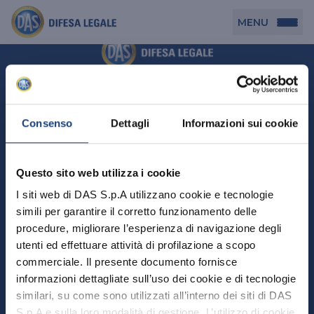
MENU
Persona
DAS per Te
Cerca agenzia
Azienda
Consenso
Dettagli
Informazioni sui cookie
DAS in Movimento
DAS Tutela Associazioni
Novità
Professionista
Questo sito web utilizza i cookie
DAS Tutela Aziende
Persona
I siti web di DAS S.p.A utilizzano cookie e tecnologie
DAS Impresa Edile
DAS Professionista
simili per garantire il corretto funzionamento delle
DAS per Te
Cerca Agenzia
Azienda
DAS Tutela Manager P. Giuridica
DAS Professione Sanitaria
procedure, migliorare l’esperienza di navigazione degli
DAS in Movimento
utenti ed effettuare attività di profilazione a scopo
DAS Tutela Aziende
DAS in Condominio
DAS Tutela Manager P. Fisica
Professionista
commerciale. Il presente documento fornisce
DAS Impresa Edile
DAS Circolazione Business
informazioni dettagliate sull’uso dei cookie e di tecnologie
DAS Tutela Manager P. Giuridica
DAS Professionista
Perchè scegliere DAS
DAS in Condominio
similari, su come sono utilizzati all’interno dei siti di DAS
La nostra famiglia, la nostra casa, la nostra intimità.
DAS Professione Sanitaria
DAS Ritiro Patente Business
DAS Circolazione Business
Una serie di prodotti dedicati all’assicurazione
S.p.A e sulla loro modalità di gestione. L’utilizzo di cookie
DAS Tutela Manager P. Fisica