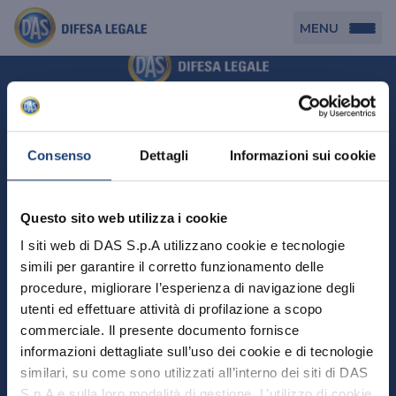
MENU
Persona
DAS per Te
Cerca agenzia
Azienda
Consenso
Dettagli
Informazioni sui cookie
DAS in Movimento
DAS Tutela Associazioni
Novità
Professionista
Questo sito web utilizza i cookie
DAS Tutela Aziende
Persona
I siti web di DAS S.p.A utilizzano cookie e tecnologie
DAS Impresa Edile
DAS Professionista
simili per garantire il corretto funzionamento delle
DAS per Te
Cerca Agenzia
Azienda
DAS Tutela Manager P. Giuridica
DAS Professione Sanitaria
procedure, migliorare l’esperienza di navigazione degli
DAS in Movimento
utenti ed effettuare attività di profilazione a scopo
DAS Tutela Aziende
DAS in Condominio
DAS Tutela Manager P. Fisica
Professionista
commerciale. Il presente documento fornisce
DAS Impresa Edile
DAS Circolazione Business
informazioni dettagliate sull’uso dei cookie e di tecnologie
DAS Tutela Manager P. Giuridica
DAS Professionista
Perchè scegliere DAS
DAS in Condominio
similari, su come sono utilizzati all’interno dei siti di DAS
La nostra famiglia, la nostra casa, la nostra intimità.
DAS Professione Sanitaria
DAS Ritiro Patente Business
DAS Circolazione Business
Una serie di prodotti dedicati all’assicurazione
S.p.A e sulla loro modalità di gestione. L’utilizzo di cookie
DAS Tutela Manager P. Fisica