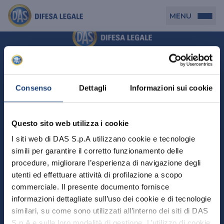
MENU
Persona
DAS per Te
Cerca agenzia
Azienda
Consenso
Dettagli
Informazioni sui cookie
DAS in Movimento
DAS Tutela Associazioni
Novità
Professionista
Questo sito web utilizza i cookie
DAS Tutela Aziende
Persona
I siti web di DAS S.p.A utilizzano cookie e tecnologie
DAS Impresa Edile
DAS Professionista
simili per garantire il corretto funzionamento delle
DAS per Te
Cerca Agenzia
Azienda
DAS Tutela Manager P. Giuridica
DAS Professione Sanitaria
procedure, migliorare l’esperienza di navigazione degli
DAS in Movimento
utenti ed effettuare attività di profilazione a scopo
DAS Tutela Aziende
DAS in Condominio
DAS Tutela Manager P. Fisica
Professionista
commerciale. Il presente documento fornisce
DAS Impresa Edile
DAS Circolazione Business
informazioni dettagliate sull’uso dei cookie e di tecnologie
DAS Tutela Manager P. Giuridica
DAS Professionista
Perchè scegliere DAS
DAS in Condominio
similari, su come sono utilizzati all’interno dei siti di DAS
La nostra famiglia, la nostra casa, la nostra intimità.
DAS Professione Sanitaria
DAS Ritiro Patente Business
DAS Circolazione Business
Una serie di prodotti dedicati all’assicurazione
S.p.A e sulla loro modalità di gestione. L’utilizzo di cookie
DAS Tutela Manager P. Fisica