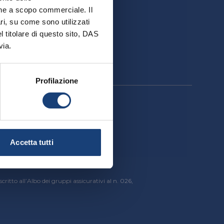
ativa
ione a scopo commerciale. Il
ri, su come sono utilizzati
el titolare di questo sito, DAS
via.
Profilazione
cessibilità
Accetta tutti
critto all’Albo dei gruppi assicurativi al n. 026,