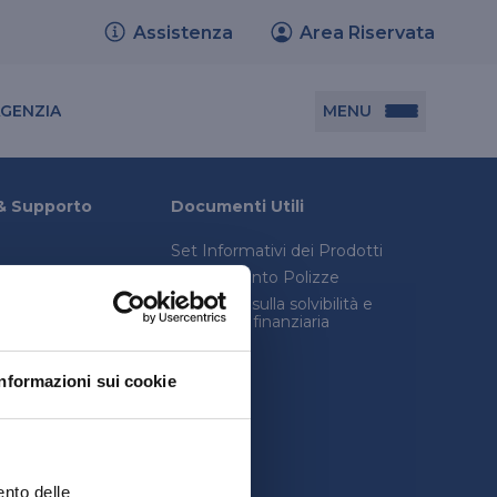
Assistenza
Area Riservata
Cerca agenzia
MENU
AGENZIA
Documenti utili
& Supporto
Documenti Utili
Set Informativi dei Prodotti
Set informativi dei prodotti
Trasferimento Polizze
Trasferimento polizze
onica avanzata
Relazione sulla solvibilità e
condizioni finanziaria
consulenza legale
Relazione sulla solvibilità e condizione
inistro
finanziaria
Informazioni sui cookie
quenti
ento delle