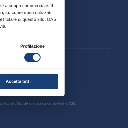
ativa
ione a scopo commerciale. Il
ri, su come sono utilizzati
el titolare di questo sito, DAS
via.
Profilazione
cessibilità
Accetta tutti
critto all’Albo dei gruppi assicurativi al n. 026,