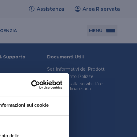
Assistenza
Area Riservata
Cerca agenzia
MENU
AGENZIA
Documenti utili
& Supporto
Documenti Utili
Set Informativi dei Prodotti
Set informativi dei prodotti
Trasferimento Polizze
Trasferimento polizze
onica avanzata
Relazione sulla solvibilità e
condizioni finanziaria
consulenza legale
Relazione sulla solvibilità e condizione
inistro
finanziaria
Informazioni sui cookie
quenti
ento delle