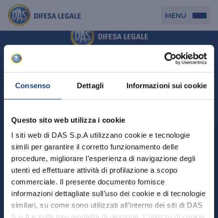
MENU
Persona
DAS per Te
Cerca agenzia
Azienda
Consenso
Dettagli
Informazioni sui cookie
DAS in Movimento
DAS Tutela Associazioni
Novità
Professionista
Questo sito web utilizza i cookie
DAS Tutela Aziende
Persona
I siti web di DAS S.p.A utilizzano cookie e tecnologie
DAS Impresa Edile
DAS Professionista
simili per garantire il corretto funzionamento delle
DAS per Te
Cerca Agenzia
Azienda
DAS Tutela Manager P. Giuridica
DAS Professione Sanitaria
procedure, migliorare l’esperienza di navigazione degli
DAS in Movimento
utenti ed effettuare attività di profilazione a scopo
DAS Tutela Aziende
DAS in Condominio
DAS Tutela Manager P. Fisica
Professionista
commerciale. Il presente documento fornisce
DAS Impresa Edile
DAS Circolazione Business
informazioni dettagliate sull’uso dei cookie e di tecnologie
DAS Tutela Manager P. Giuridica
DAS Professionista
Perchè scegliere DAS
DAS in Condominio
similari, su come sono utilizzati all’interno dei siti di DAS
La nostra famiglia, la nostra casa, la nostra intimità.
DAS Professione Sanitaria
DAS Ritiro Patente Business
DAS Circolazione Business
Una serie di prodotti dedicati all’assicurazione
S.p.A e sulla loro modalità di gestione. L’utilizzo di cookie
DAS Tutela Manager P. Fisica