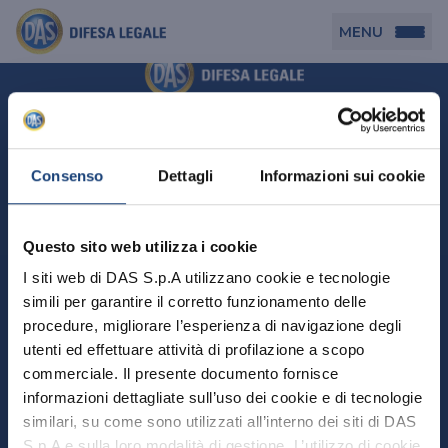
MENU
Persona
DAS per Te
Cerca agenzia
Azienda
Consenso
Dettagli
Informazioni sui cookie
DAS in Movimento
DAS Tutela Associazioni
Novità
Professionista
Questo sito web utilizza i cookie
DAS Tutela Aziende
Persona
I siti web di DAS S.p.A utilizzano cookie e tecnologie
DAS Impresa Edile
DAS Professionista
simili per garantire il corretto funzionamento delle
DAS per Te
Cerca Agenzia
Azienda
DAS Tutela Manager P. Giuridica
DAS Professione Sanitaria
procedure, migliorare l’esperienza di navigazione degli
DAS in Movimento
utenti ed effettuare attività di profilazione a scopo
DAS Tutela Aziende
DAS in Condominio
DAS Tutela Manager P. Fisica
Professionista
commerciale. Il presente documento fornisce
DAS Impresa Edile
DAS Circolazione Business
informazioni dettagliate sull’uso dei cookie e di tecnologie
DAS Tutela Manager P. Giuridica
DAS Professionista
Perchè scegliere DAS
DAS in Condominio
similari, su come sono utilizzati all’interno dei siti di DAS
La nostra famiglia, la nostra casa, la nostra intimità.
DAS Professione Sanitaria
DAS Ritiro Patente Business
DAS Circolazione Business
Una serie di prodotti dedicati all’assicurazione
S.p.A e sulla loro modalità di gestione. L’utilizzo di cookie
DAS Tutela Manager P. Fisica