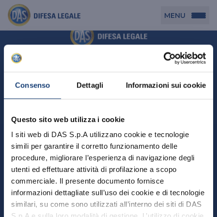
MENU
Persona
DAS per Te
Cerca agenzia
Azienda
Consenso
Dettagli
Informazioni sui cookie
DAS in Movimento
DAS Tutela Associazioni
Novità
Professionista
Questo sito web utilizza i cookie
DAS Tutela Aziende
Persona
I siti web di DAS S.p.A utilizzano cookie e tecnologie
DAS Impresa Edile
DAS Professionista
simili per garantire il corretto funzionamento delle
DAS per Te
Cerca Agenzia
Azienda
DAS Tutela Manager P. Giuridica
DAS Professione Sanitaria
procedure, migliorare l’esperienza di navigazione degli
DAS in Movimento
utenti ed effettuare attività di profilazione a scopo
DAS Tutela Aziende
DAS in Condominio
DAS Tutela Manager P. Fisica
Professionista
commerciale. Il presente documento fornisce
DAS Impresa Edile
DAS Circolazione Business
informazioni dettagliate sull’uso dei cookie e di tecnologie
DAS Tutela Manager P. Giuridica
DAS Professionista
Perchè scegliere DAS
DAS in Condominio
similari, su come sono utilizzati all’interno dei siti di DAS
La nostra famiglia, la nostra casa, la nostra intimità.
DAS Professione Sanitaria
DAS Ritiro Patente Business
DAS Circolazione Business
Una serie di prodotti dedicati all’assicurazione
S.p.A e sulla loro modalità di gestione. L’utilizzo di cookie
DAS Tutela Manager P. Fisica