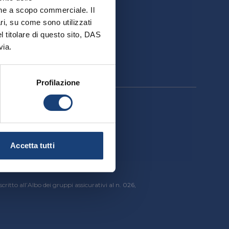
ativa
ione a scopo commerciale. Il
ri, su come sono utilizzati
el titolare di questo sito, DAS
via.
Profilazione
cessibilità
Accetta tutti
critto all’Albo dei gruppi assicurativi al n. 026,