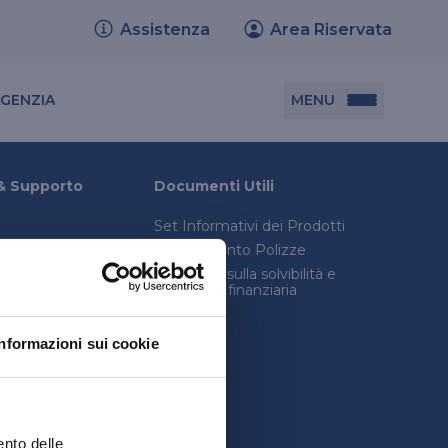
Assistenza
Area Riservata
Cerca agenzia
MENU
AGENZIA
Documenti utili
& Supporto
Documenti Utili
Set Informativi dei Prodotti
Set informativi dei prodotti
Trasferimento Polizze
Trasferimento polizze
onica avanzata
Relazione sulla solvibilità e
condizioni finanziaria
consulenza legale
Relazione sulla solvibilità e condizione
inistro
finanziaria
Informazioni sui cookie
quenti
ento delle