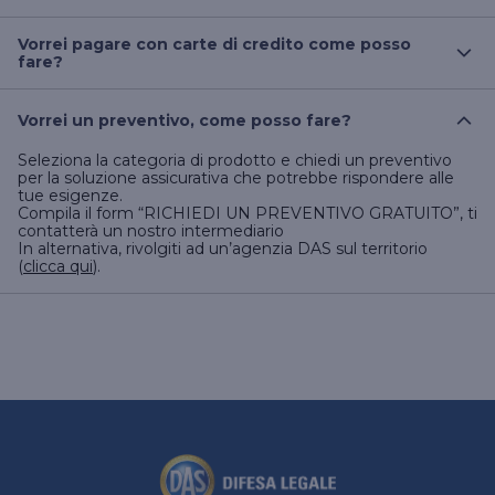
uffici delle Autorità.
Puoi pagare con bonifico direttamente dalla tua area
riservata: sezione “
Pagamenti
”.
Vorrei pagare con carte di credito come posso
In alternativa, contatta il tuo intermediario.
fare?
Accedi alla tua area riservata, puoi pagare con carta di
credito dalla sezione “
Pagamenti
”.
Vorrei un preventivo, come posso fare?
Seleziona la categoria di prodotto e chiedi un preventivo
per la soluzione assicurativa che potrebbe rispondere alle
tue esigenze.
Compila il form “RICHIEDI UN PREVENTIVO GRATUITO”, ti
contatterà un nostro intermediario
In alternativa, rivolgiti ad un’agenzia DAS sul territorio
(
clicca qui
).