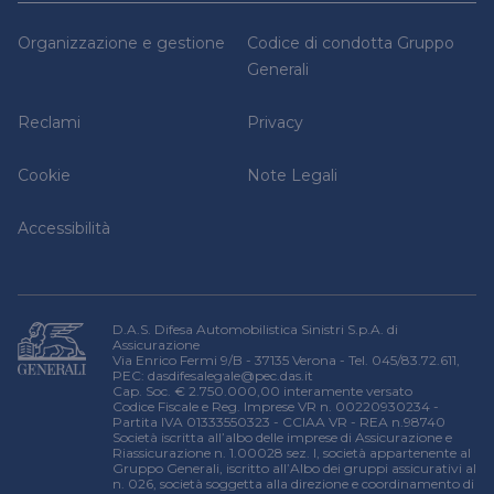
Iniziative sociali
Firma elettronica avanzata
Set Informativi dei Prodotti
Guide legali
Richiedi una consulenza legale
Organizzazione e gestione
Codice di condotta Gruppo
Trasferimento Polizze
Denuncia un sinistro
Relazione sulla solvibilità e condizioni finanziaria
Generali
Domande frequenti
Reclami
Privacy
Cookie
Note Legali
Accessibilità
D.A.S. Difesa Automobilistica Sinistri S.p.A. di
Assicurazione
Via Enrico Fermi 9/B - 37135 Verona - Tel. 045/83.72.611,
PEC:
dasdifesalegale@pec.das.it
Cap. Soc. € 2.750.000,00 interamente versato
Codice Fiscale e Reg. Imprese VR n. 00220930234 -
Partita IVA 01333550323 - CCIAA VR - REA n.98740
Società iscritta all’albo delle imprese di Assicurazione e
Riassicurazione n. 1.00028 sez. I, società appartenente al
Gruppo Generali, iscritto all’Albo dei gruppi assicurativi al
n. 026, società soggetta alla direzione e coordinamento di